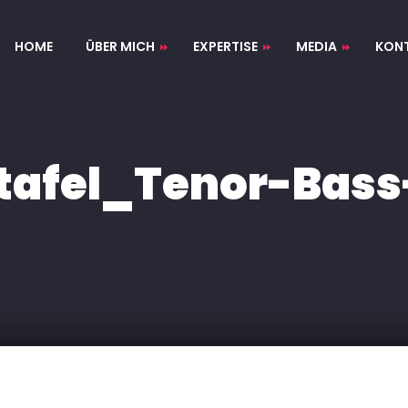
HOME
ÜBER MICH
EXPERTISE
MEDIA
KON
VITA
AUDIO
PIANIST, JAZZ-KLAVIER
VIDEO
DIRIGENT & KORREPETITOR
rtafel_Tenor-Bass
LIZENZFREIE
KOMPOSITIONEN
ARRANGEMENTS &
ORCHESTRIERUNGEN