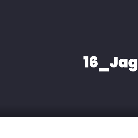
HOME
ÜBER MIC
16_Jag