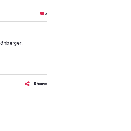
0
hönberger.
Share