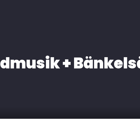
H
EXPERTISE
MEDIA
KONTAKT
dmusik + Bänkelsa