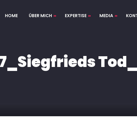
HOME
ÜBER MICH
EXPERTISE
MEDIA
KON
VITA
AUDIO
PIANIST, JAZZ-KLAVIER
VIDEO
DIRIGENT & KORREPETITOR
17_Siegfrieds Tod_
LIZENZFREIE
KOMPOSITIONEN
ARRANGEMENTS &
ORCHESTRIERUNGEN