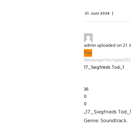
21. Juni 2026
admin
uploaded on 21. 
Play
Nibelungenfestspiel20
17_Siegfrieds Tod_1
1:53
36
0
0
„17_Siegfrieds Tod_1
Genre: Soundtrack.