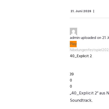
21. Juni 2026
admin
uploaded on 21. 
Play
Nibelungenfestspiel20
40_Explicit 2
1:19
39
0
0
„40_Explicit 2“ aus 
Soundtrack.