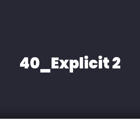
H
EXPERTISE
MEDIA
KONTAKT
40_Explicit 2