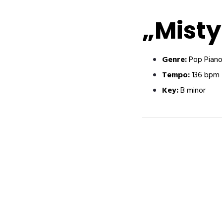
„Misty
Genre:
Pop Piano
Tempo:
136 bpm
Key:
B minor